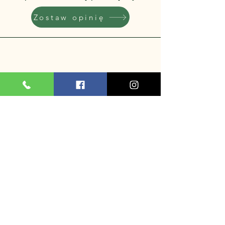
Zostaw opinię
Oliwia
Polecam zakupy w tym
miejscu - duży asortyment,
wszystko w jednym miejscu,
miła obsługa ⭐️